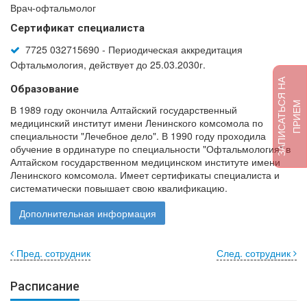
Врач-офтальмолог
Сертификат специалиста
7725 032715690 - Периодическая аккредитация
Офтальмология, действует до 25.03.2030г.
З
А
П
И
С
А
Т
Ь
Я
Н
А
П
Р
И
Е
Образование
С
М
В 1989 году окончила Алтайский государственный
медицинский институт имени Ленинского комсомола по
специальности "Лечебное дело". В 1990 году проходила
обучение в ординатуре по специальности "Офтальмология" в
Алтайском государственном медицинском институте имени
Ленинского комсомола. Имеет сертификаты специалиста и
систематически повышает свою квалификацию.
Дополнительная информация
Пред. сотрудник
След. сотрудник
Расписание