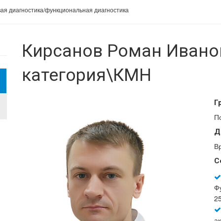
вая диагностика/функциональная диагностика
Кирсанов Роман Ивано
категория\КМН
Г
П
Д
В
С
Ф
25
а