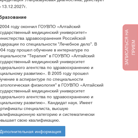
 13.12.2027г.
бразование
 2004 году окончил ГОУВПО «Алтайский
осударственный медицинский университет»
З
А
П
И
С
А
Т
Ь
Я
Н
А
П
Р
И
Е
инистерства здравоохранения Российской
С
М
едерации по специальности "Лечебное дело". В
004 году прошел обучение в интернатуре по
пециальности "Терапия" в ГОУВПО «Алтайский
осударственный медицинский университет
едерального агентства по здравоохранению и
оциальному развитию». В 2005 году прошел
бучение в аспирантуре по специальности
Патологическая физиология" в ГОУВПО «Алтайский
осударственный медицинский университет
едерального агентства по здравоохранению и
оциальному развитию». Кандидат наук. Имеет
ертификаты специалиста, высшую
валификационную категорию и систематически
овышает свою квалификацию.
Дополнительная информация