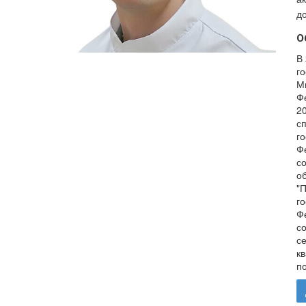
до
О
В
г
М
Ф
2
с
г
Ф
с
о
"
г
Ф
с
с
к
п