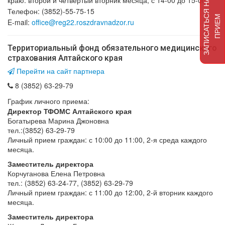
краю: второй и четвертый вторник месяца, с 14-00 до 15-00.
З
А
П
И
С
А
Т
Ь
Я
Н
А
П
Р
И
Е
Телефон: (3852)-55-75-15
С
М
E-mail:
office@reg22.roszdravnadzor.ru
Территориальный фонд обязательного медицинского
страхования Алтайского края
Перейти на сайт партнера
8 (3852) 63-29-79
График личного приема:
Директор ТФОМС Алтайского края
Богатырева Марина Джоновна
тел.:(3852) 63-29-79
Личный прием граждан: с 10:00 до 11:00, 2-я среда каждого
месяца.
Заместитель директора
Корчуганова Елена Петровна
тел.: (3852) 63-24-77, (3852) 63-29-79
Личный прием граждан: с 11:00 до 12:00, 2-й вторник каждого
месяца.
Заместитель директора