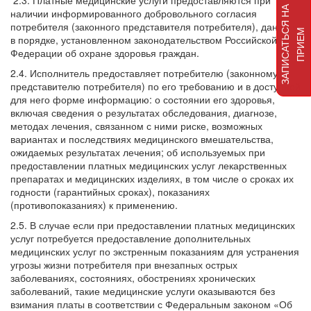
2.3. Платные медицинские услуги предоставляются при
З
А
П
И
С
А
Т
Ь
Я
Н
А
П
Р
И
Е
наличии информированного добровольного согласия
потребителя (законного представителя потребителя), данного
С
М
в порядке, установленном законодательством Российской
Федерации об охране здоровья граждан.
2.4. Исполнитель предоставляет потребителю (законному
представителю потребителя) по его требованию и в доступной
для него форме информацию: о состоянии его здоровья,
включая сведения о результатах обследования, диагнозе,
методах лечения, связанном с ними риске, возможных
вариантах и последствиях медицинского вмешательства,
ожидаемых результатах лечения; об используемых при
предоставлении платных медицинских услуг лекарственных
препаратах и медицинских изделиях, в том числе о сроках их
годности (гарантийных сроках), показаниях
(противопоказаниях) к применению.
2.5. В случае если при предоставлении платных медицинских
услуг потребуется предоставление дополнительных
медицинских услуг по экстренным показаниям для устранения
угрозы жизни потребителя при внезапных острых
заболеваниях, состояниях, обострениях хронических
заболеваний, такие медицинские услуги оказываются без
взимания платы в соответствии с Федеральным законом «Об