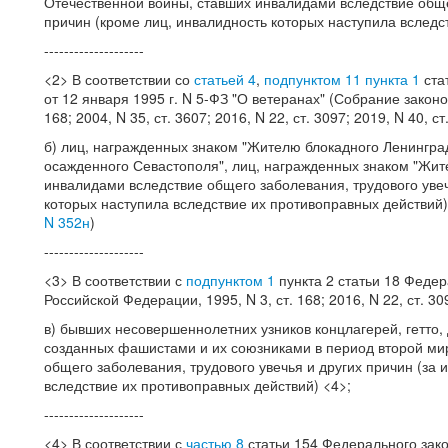
Отечественной войны, ставших инвалидами вследствие обще
причин (кроме лиц, инвалидность которых наступила вследс
--------------------
<2> В соответствии со
статьей 4
,
подпунктом 11
пункта 1
ста
от 12 января 1995 г. N 5-ФЗ "О ветеранах" (Собрание законо
168; 2004, N 35, ст. 3607; 2016, N 22, ст. 3097; 2019, N 40, 
б) лиц, награжденных знаком "Жителю блокадного Ленингра
осажденного Севастополя", лиц, награжденных знаком "Жит
инвалидами вследствие общего заболевания, трудового увеч
которых наступила вследствие их противоправных действий)
N 352н
)
--------------------
<3> В соответствии с
подпунктом 1
пункта 2 статьи 18 Федер
Российской Федерации, 1995, N 3, ст. 168; 2016, N 22, ст. 30
в) бывших несовершеннолетних узников концлагерей, гетто,
созданных фашистами и их союзниками в период второй ми
общего заболевания, трудового увечья и других причин (за
вследствие их противоправных действий) <4>;
--------------------
<4> В соответствии с
частью 8
статьи 154 Федерального закон