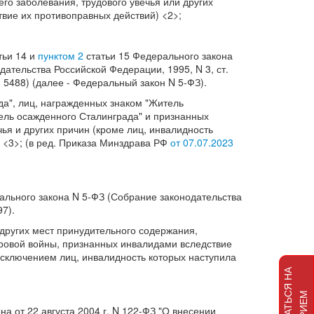
го заболевания, трудового увечья или других
твие их противоправных действий) <2>;
тьи 14 и
пунктом 2
статьи 15 Федерального закона
дательства Российской Федерации, 1995, N 3, ст.
ст. 5488) (далее - Федеральный закон N 5-ФЗ).
да", лиц, награжденных знаком "Житель
ель осажденного Сталинграда" и признанных
ья и других причин (кроме лиц, инвалидность
 <3>; (в ред. Приказа Минздрава РФ
от 07.07.2023
ального закона N 5-ФЗ (Собрание законодательства
97).
 других мест принудительного содержания,
ровой войны, признанных инвалидами вследствие
 исключением лиц, инвалидность которых наступила
З
А
П
И
С
А
Т
Ь
Я
Н
А
П
Р
И
Е
С
М
а от 22 августа 2004 г. N 122-ФЗ "О внесении