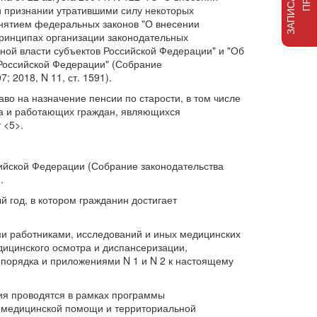
и признании утратившими силу некоторых
инятием федеральных законов "О внесении
ринципах организации законодательных
ной власти субъектов Российской Федерации" и "Об
Российской Федерации" (Собрание
; 2018, N 11, ст. 1591).
во на назначение пенсии по старости, в том числе
ста и работающих граждан, являющихся
 <5>.
ийской Федерации (Собрание законодательства
.
 год, в котором гражданин достигает
ми работниками, исследований и иных медицинских
дицинского осмотра и диспансеризации,
о порядка и приложениями N 1 и N 2 к настоящему
ия проводятся в рамках программы
м медицинской помощи и территориальной