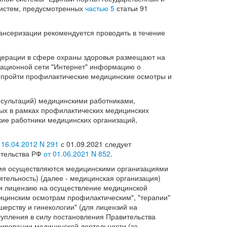
систем, предусмотренных
частью 5
статьи 91
ансеризации рекомендуется проводить в течение
едерации в сфере охраны здоровья размещают на
ационной сети "Интернет" информацию о
т пройти профилактические медицинские осмотры и
нсультаций) медицинскими работниками,
ых в рамках профилактических медицинских
кие работники медицинских организаций,
 16.04.2012 N 291
с 01.09.2021 следует
ительства РФ
от 01.06.2021 N 852
.
ция осуществляются медицинскими организациями
ельность) (далее - медицинская организация)
и лицензию на осуществление медицинской
ицинским осмотрам профилактическим", "терапии"
шерству и гинекологии" (для лицензий на
упления в силу постановления Правительства
ировании медицинской деятельности (за