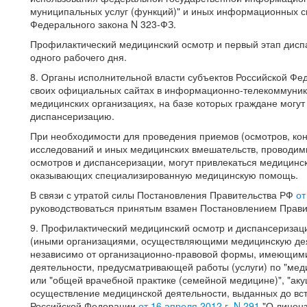
муниципальных услуг (функций)" и иных информационных 
Федерального закона N 323-ФЗ.
Профилактический медицинский осмотр и первый этап дисп
одного рабочего дня.
8. Органы исполнительной власти субъектов Российской Ф
своих официальных сайтах в информационно-телекоммуник
медицинских организациях, на базе которых граждане могу
диспансеризацию.
При необходимости для проведения приемов (осмотров, ко
исследований и иных медицинских вмешательств, проводим
осмотров и диспансеризации, могут привлекаться медицинс
оказывающих специализированную медицинскую помощь.
В связи с утратой силы Постановления Правительства РФ
от
руководствоваться принятым взамен Постановлением Прав
9. Профилактический медицинский осмотр и диспансериза
(иными организациями, осуществляющими медицинскую деят
независимо от организационно-правовой формы, имеющим
деятельности, предусматривающей работы (услуги) по "мед
или "общей врачебной практике (семейной медицине)", "аку
осуществление медицинской деятельности, выданных до вст
Российской Федерации
от 16 апреля 2012 г. N 291
"О лиценз