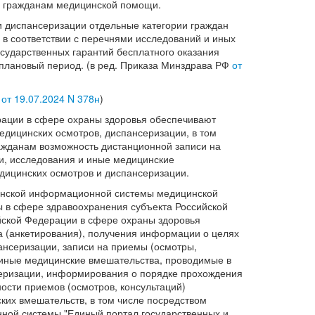
я гражданам медицинской помощи.
 диспансеризации отдельные категории граждан
в соответствии с перечнями исследований и иных
сударственных гарантий бесплатного оказания
плановый период. (в ред. Приказа Минздрава РФ
от
Ф
от 19.07.2024 N 378н
)
рации в сфере охраны здоровья обеспечивают
дицинских осмотров, диспансеризации, в том
ражданам возможность дистанционной записи на
и, исследования и иные медицинские
дицинских осмотров и диспансеризации.
цинской информационной системы медицинской
 в сфере здравоохранения субъекта Российской
йской Федерации в сфере охраны здоровья
 (анкетирования), получения информации о целях
ансеризации, записи на приемы (осмотры,
 иные медицинские вмешательства, проводимые в
серизации, информирования о порядке прохождения
ости приемов (осмотров, консультаций)
ких вмешательств, в том числе посредством
ной системы "Единый портал государственных и