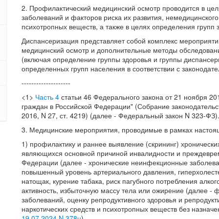
2. Профилактический медицинский осмотр проводится в цел
заболеваний и факторов риска их развития, немедицинского
психотропных веществ, а также в целях определения групп 
Диспансеризация представляет собой комплекс мероприяти
медицинский осмотр и дополнительные методы обследовани
(включая определение группы здоровья и группы диспансе
определенных групп населения в соответствии с законодат
--------------------
<1>
Часть 4
статьи 46 Федерального закона от 21 ноября 20
граждан в Российской Федерации" (Собрание законодательст
2016, N 27, ст. 4219) (далее - Федеральный закон N 323-ФЗ)
3. Медицинские мероприятия, проводимые в рамках настоя
1) профилактику и раннее выявление (скрининг) хроническ
являющихся основной причиной инвалидности и преждевре
Федерации (далее - хронические неинфекционные заболева
повышенный уровень артериального давления, гиперхолест
натощак, курение табака, риск пагубного потребления алко
активность, избыточную массу тела или ожирение (далее - 
заболеваний, оценку репродуктивного здоровья и репродукт
наркотических средств и психотропных веществ без назначе
19.07.2024 N 378н
)