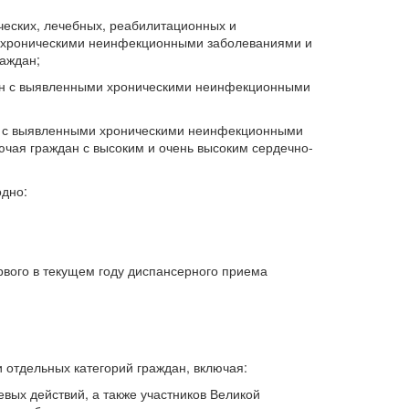
ческих, лечебных, реабилитационных и
 хроническими неинфекционными заболеваниями и
раждан;
дан с выявленными хроническими неинфекционными
н с выявленными хроническими неинфекционными
чая граждан с высоким и очень высоким сердечно-
одно:
рвого в текущем году диспансерного приема
и отдельных категорий граждан, включая:
вых действий, а также участников Великой