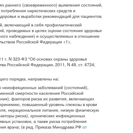
ях раннего (своевременного) выявления состояний,
 потребления наркотических средств и
здоровья и выработки рекомендаций для пациентов.
й, включающий в себя профилактический
й, проводимых в целях оценки состояния здоровья
рного наблюдения) и осуществляемых в отношении
ельством Российской Федерации <1>.
11 г. N 323-ФЗ "Об основах охраны здоровья
ва Российской Федерации, 2011, N 48, ст. 6724;
.
щего порядка, направлены на:
их неинфекционных заболеваний (состояний),
менной смертности населения Российской
ния), факторов риска их развития, включающих
еринемию, повышенный уровень глюкозы в крови
голя, нерациональное питание, низкую физическую
факторы риска), хронических инфекционных
ивных установок, а также риска потребления
ния врача; (в ред. Приказа Минздрава РФ
от