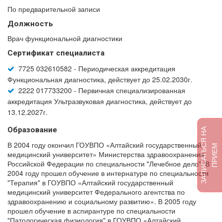
По предварительной записи
Должность
Врач функциональной диагностики
Сертификат специалиста
7725 032610582 - Периодическая аккредитация
Функциональная диагностика, действует до 25.02.2030г.
2222 017733200 - Первичная специализированная
аккредитация Ультразвуковая диагностика, действует до
13.12.2027г.
Образование
З
А
П
И
С
А
Т
Ь
Я
Н
А
П
Р
И
Е
В 2004 году окончил ГОУВПО «Алтайский государственный
С
М
медицинский университет» Министерства здравоохранения
Российской Федерации по специальности "Лечебное дело". В
2004 году прошел обучение в интернатуре по специальности
"Терапия" в ГОУВПО «Алтайский государственный
медицинский университет Федерального агентства по
здравоохранению и социальному развитию». В 2005 году
прошел обучение в аспирантуре по специальности
"Патологическая физиология" в ГОУВПО «Алтайский