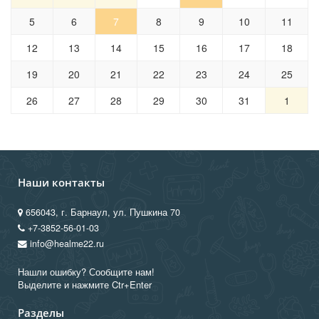
5
6
7
8
9
10
11
12
13
14
15
16
17
18
19
20
21
22
23
24
25
26
27
28
29
30
31
1
Наши контакты
656043, г. Барнаул, ул. Пушкина 70
+7-3852-56-01-03
info@healme22.ru
Нашли ошибку? Сообщите нам!
Выделите и нажмите Ctr+Enter
Разделы