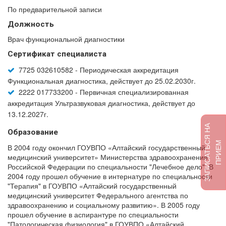
По предварительной записи
Должность
Врач функциональной диагностики
Сертификат специалиста
7725 032610582 - Периодическая аккредитация
Функциональная диагностика, действует до 25.02.2030г.
2222 017733200 - Первичная специализированная
аккредитация Ультразвуковая диагностика, действует до
13.12.2027г.
З
А
П
И
С
А
Т
Ь
Я
Н
А
П
Р
И
Е
Образование
С
М
В 2004 году окончил ГОУВПО «Алтайский государственный
медицинский университет» Министерства здравоохранения
Российской Федерации по специальности "Лечебное дело". В
2004 году прошел обучение в интернатуре по специальности
"Терапия" в ГОУВПО «Алтайский государственный
медицинский университет Федерального агентства по
здравоохранению и социальному развитию». В 2005 году
прошел обучение в аспирантуре по специальности
"Патологическая физиология" в ГОУВПО «Алтайский