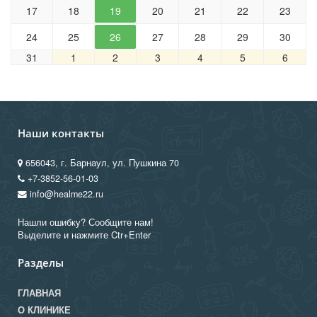
17
18
19
20
21
22
23
24
25
26
27
28
29
30
31
1
2
3
4
5
6
Наши контакты
656043, г. Барнаул, ул. Пушкина 70
+7-3852-56-01-03
info@healme22.ru
Нашли ошибку? Сообщите нам!
Выделите и нажмите Ctr+Enter
Разделы
ГЛАВНАЯ
О КЛИНИКЕ