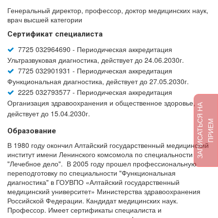
Генеральный директор, профессор, доктор медицинских наук,
врач высшей категории
Сертификат специалиста
7725 032964690 - Периодическая аккредитация
Ультразвуковая диагностика, действует до 24.06.2030г.
7725 032901931 - Периодическая аккредитация
Функциональная диагностика, действует до 27.05.2030г.
2225 032793577 - Периодическая аккредитация
Организация здравоохранения и общественное здоровье,
З
А
П
И
С
А
Т
Ь
Я
Н
А
П
Р
И
Е
действует до 15.04.2030г.
С
М
Образование
В 1980 году окончил Алтайский государственный медицинский
институт имени Ленинского комсомола по специальности
"Лечебное дело". В 2005 году прошел профессиональную
переподготовку по специальности "Функциональная
диагностика" в ГОУВПО «Алтайский государственный
медицинский университет» Министерства здравоохранения
Российской Федерации. Кандидат медицинских наук.
Профессор. Имеет сертификаты специалиста и