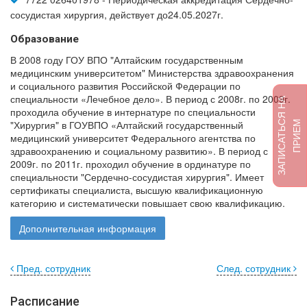
сосудистая хирургия, действует до24.05.2027г.
Образование
В 2008 году ГОУ ВПО "Алтайским государственным
медицинским университетом" Министерства здравоохранения
и социального развития Российской Федерации по
специальности «Лечебное дело». В период с 2008г. по 2009г.
З
А
П
И
С
А
Т
Ь
Я
Н
А
П
Р
И
Е
проходила обучение в интернатуре по специальности
С
М
"Хирургия" в ГОУВПО «Алтайский государственный
медицинский университет Федерального агентства по
здравоохранению и социальному развитию». В период с
2009г. по 2011г. проходил обучение в ординатуре по
специальности "Сердечно-сосудистая хирургия". Имеет
сертификаты специалиста, высшую квалификационную
категорию и систематически повышает свою квалификацию.
Дополнительная информация
Пред. сотрудник
След. сотрудник
Расписание