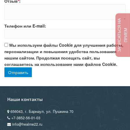
Отзыв
*
:
З
А
П
И
С
А
Т
Ь
Я
Н
А
П
Р
И
Е
Телефон или E-mail:
С
М
Мы используем файлы Cookie для улучшения работы,
персонализации и повышения удобства пользования
нашим сайтом. Продолжая посещать сайт, вы
соглашаетесь на использование нами файлов Cookie.
Наши контакты
656043, г. Барнаул, ул. Пушкина 70
+7-3852-56-01-03
info@healme22.ru