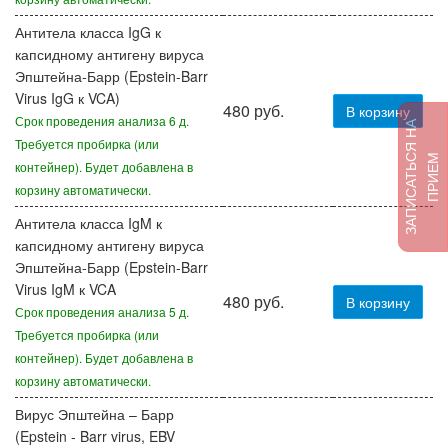
Антитела класса IgG к
капсидному антигену вируса
Эпштейна-Барр (Epstein-Barr
Virus IgG к VCA)
480 руб.
В корзину
Срок проведения анализа 6 д.
З
А
П
И
С
А
Т
Ь
Я
Н
А
П
Р
И
Е
Требуется пробирка (или
С
М
контейнер). Будет добавлена в
корзину автоматически.
Антитела класса IgM к
капсидному антигену вируса
Эпштейна-Барр (Epstein-Barr
Virus IgM к VCA
480 руб.
В корзину
Срок проведения анализа 5 д.
Требуется пробирка (или
контейнер). Будет добавлена в
корзину автоматически.
Вирус Эпштейна – Барр
(Epstein - Barr virus, EBV